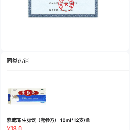
同类热销
紫琉璃 生脉饮（党参方） 10ml*12支/盒
¥
18.0