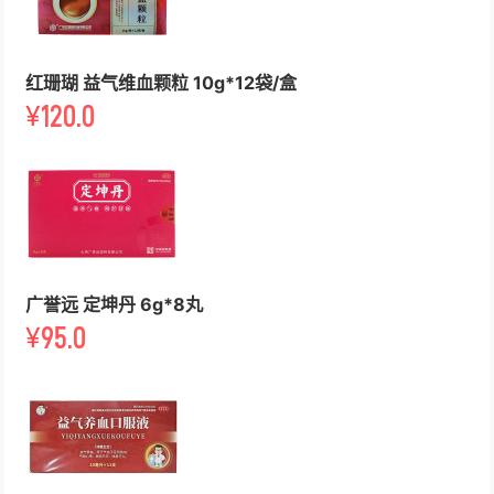
红珊瑚 益气维血颗粒 10g*12袋/盒
¥
120.0
广誉远 定坤丹 6g*8丸
¥
95.0