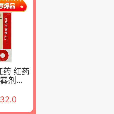
红药 红药
气雾剂
24ml 沈阳
集团股份
32.0
限公司