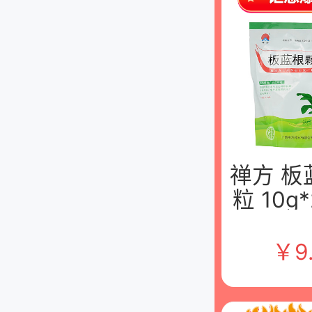
禅方 板
粒 10g
包 广西
业有限
￥
9