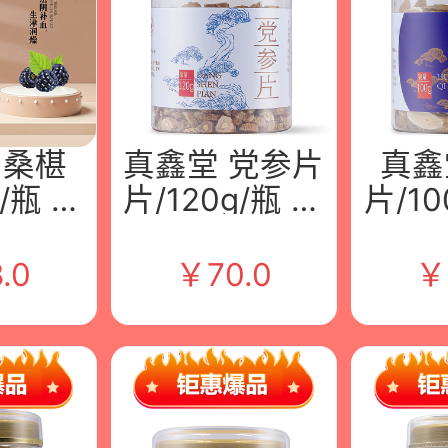
 桑椹
真鑫堂 党参片
真鑫
g/瓶 江
片/120g/瓶 江
片/10
堂中药
西九州堂中药
西九
限公司
饮片有限公司
饮片
.0
￥
70.0
￥