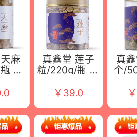
 天麻
真鑫堂 莲子
真鑫
/瓶 江
粒/220g/瓶 江
个/5
堂中药
西九州堂中药
西九
限公司
饮片有限公司
饮片
.0
￥
39.0
￥