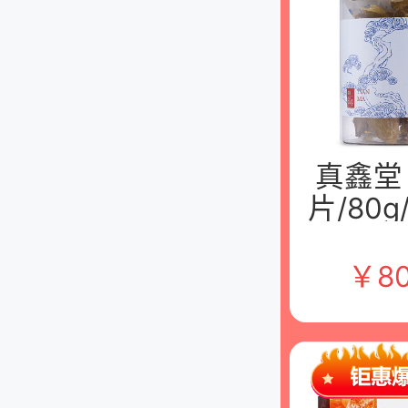
真鑫堂
片/80g
西九州
饮片有
￥
80