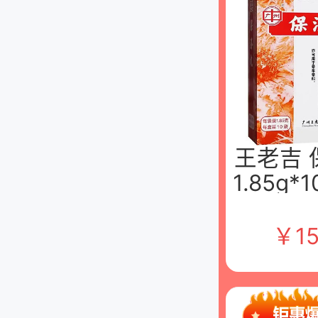
王老吉 
1.85g*
广州王
业股份
￥
15
司