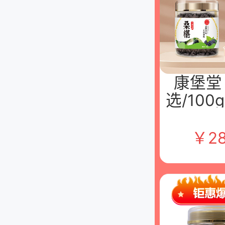
康堡堂
选/100
西康堡
饮片有
￥
28