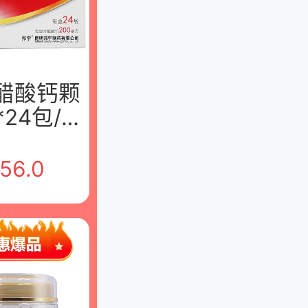
 醋酸钙颗
*24包/盒
邦宇制药
限公司
56.0