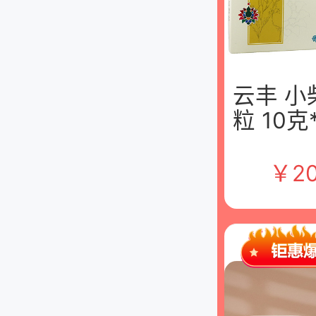
云丰 小
粒 10克
盒 云南
团股份
￥
20
司