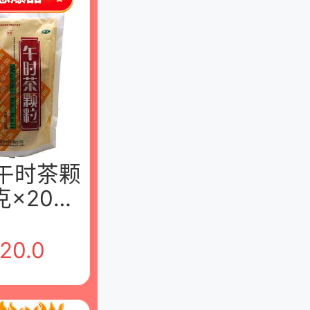
 午时茶颗
克×20袋
午时药业
限公司
20.0