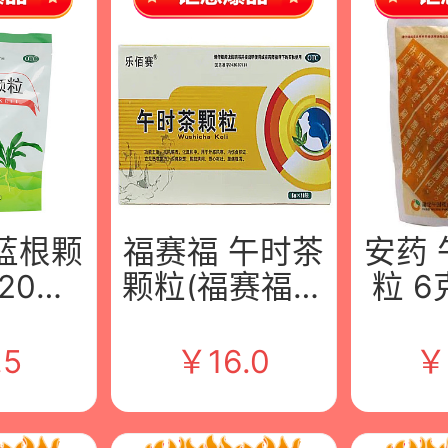
蓝根颗
福赛福 午时茶
安药
*20袋/
颗粒(福赛福）
粒 6
禅方药
6g*18袋/包 武
湖北
公司
汉贝参药业股
有
.5
￥
16.0
￥
份有限公司