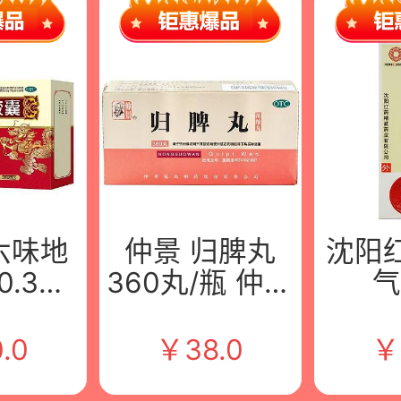
六味地
仲景 归脾丸
沈阳
0.3克
360丸/瓶 仲景
 安徽九
宛西制药股份
60g:
有限公
有限公司
红药
.0
￥
38.0
￥
有