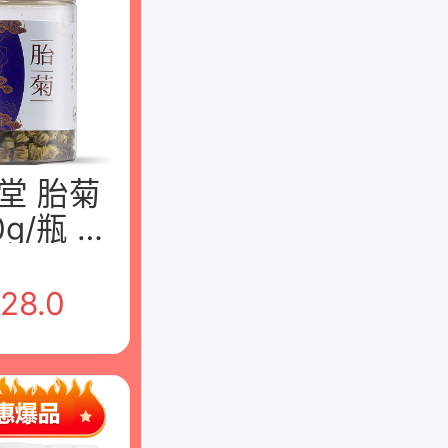
堂 胎菊
0g/瓶 江
州堂中药
有限公司
28.0