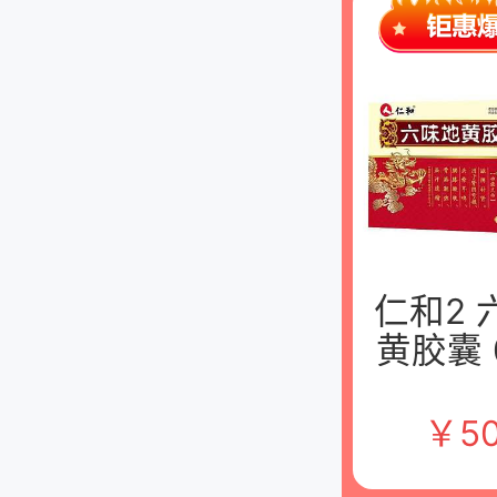
仁和2 
黄胶囊 
×60粒
方制药
￥
50
司