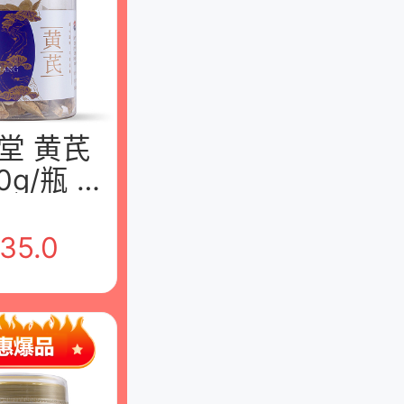
堂 黄芪
0g/瓶 江
州堂中药
有限公司
35.0