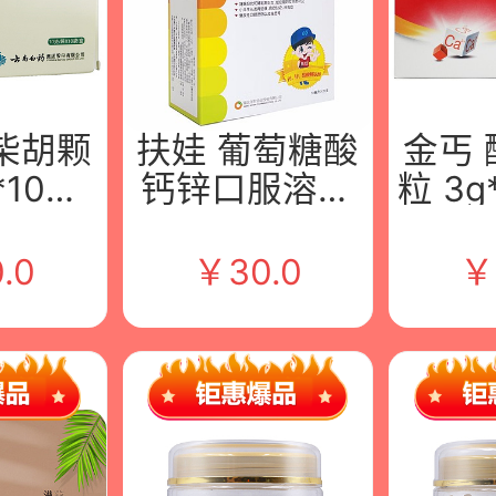
柴胡颗
扶娃 葡萄糖酸
金丐
*10袋/
钙锌口服溶液
粒 3g
白药集
10ml*20支 湖
昆明
有限公
北午时药业股
有
.0
￥
30.0
￥
份有限公司