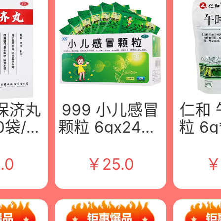
保济丸
999 小儿感冒
仁和
10袋/盒
颗粒 6gx24袋/
粒 6g
老吉药
盒 华润三九(枣
汉太
有限公
庄)药业有限公
.0
￥
25.0
司