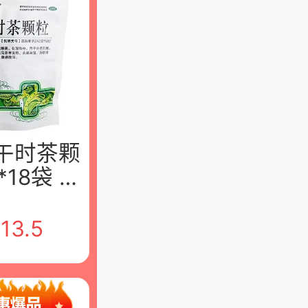
 午时茶颗
*18袋 武
福制药有
限公司
￥
13.5