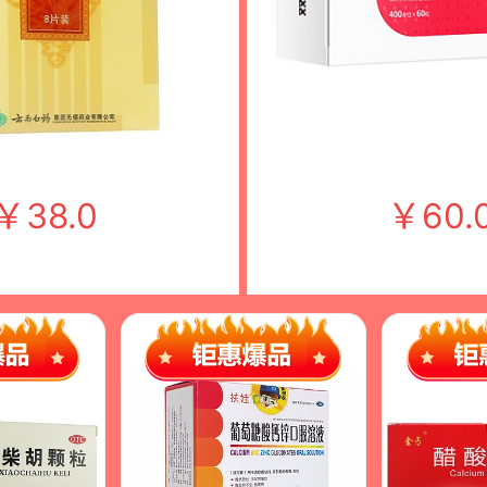
￥
38.0
￥
60.