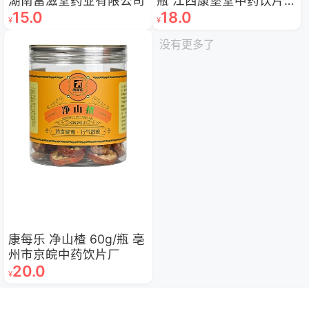
湖南富滋堂药业有限公司
瓶 江西康堡堂中药饮片有
15.0
18.0
限公司
¥
¥
没有更多了
康每乐 净山楂 60g/瓶 亳
州市京皖中药饮片厂
20.0
¥