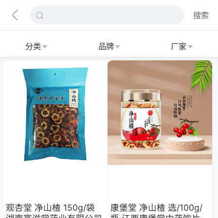
搜索
分类
品牌
厂家
观杏堂 净山楂 150g/袋
康堡堂 净山楂 选/100g/