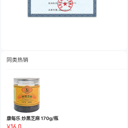
同类热销
康每乐 炒黑芝麻 170g/瓶
¥
16.0